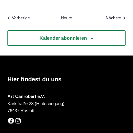
Veranstaltungen
Veran
Vorherige
Heute
Nächste
Kalender abonnieren
Hier findest du uns
Art Canrobert e.V.
Karlstraße 23 (Hintereingang)
76437 Rastatt