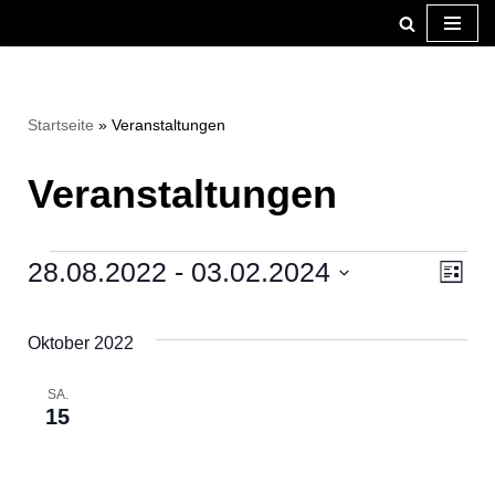
Zum
Inhalt
springen
Startseite
»
Veranstaltungen
Veranstaltungen
28.08.2022
 - 
03.02.2024
Ansi
Ver
Liste
Datum
Ans
Navi
wählen.
Nav
Oktober 2022
SA.
15