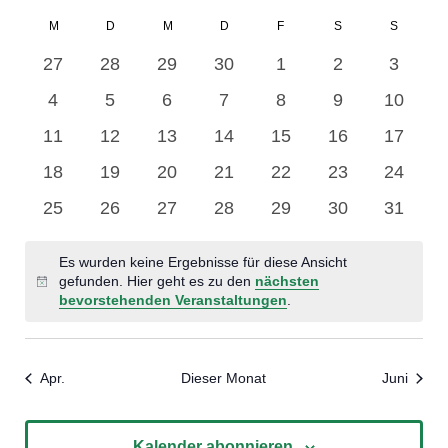
Datum
Ans
Navi
Kalender
M
D
M
D
F
S
S
wählen.
Nav
0
0
0
0
0
0
0
von
27
28
29
30
1
2
3
Veranstaltungen
Veranstaltungen
Veranstaltungen
Veranstaltungen
Veranstaltungen
Veranstaltung
Verans
0
0
0
0
0
0
0
Veranstaltungen
4
5
6
7
8
9
10
Veranstaltungen
Veranstaltungen
Veranstaltungen
Veranstaltungen
Veranstaltungen
Veranstaltung
Veranst
0
0
0
0
0
0
0
11
12
13
14
15
16
17
Veranstaltungen
Veranstaltungen
Veranstaltungen
Veranstaltungen
Veranstaltungen
Veranstaltunge
Veranst
0
0
0
0
0
0
0
18
19
20
21
22
23
24
Veranstaltungen
Veranstaltungen
Veranstaltungen
Veranstaltungen
Veranstaltungen
Veranstaltunge
Veranst
0
0
0
0
0
0
0
25
26
27
28
29
30
31
Veranstaltungen
Veranstaltungen
Veranstaltungen
Veranstaltungen
Veranstaltungen
Veranstaltunge
Veranst
Es wurden keine Ergebnisse für diese Ansicht
gefunden. Hier geht es zu den
nächsten
Hinweis
bevorstehenden Veranstaltungen
.
Apr.
Dieser Monat
Juni
Kalender abonnieren