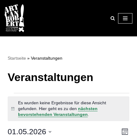
Zum
Inhalt
springen
Startseite
»
Veranstaltungen
Veranstaltungen
Es wurden keine Ergebnisse für diese Ansicht
gefunden. Hier geht es zu den
nächsten
Hinweis
bevorstehenden Veranstaltungen
.
01.05.2026
Ansi
Ver
Monat