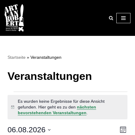
Zum
Inhalt
springen
Startseite
»
Veranstaltungen
Veranstaltungen
Es wurden keine Ergebnisse für diese Ansicht
gefunden. Hier geht es zu den
nächsten
Hinweis
bevorstehenden Veranstaltungen
.
06.08.2026
Ansi
Ver
Monat