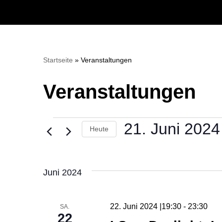
Zum
Inhalt
springen
Startseite
»
Veranstaltungen
Veranstaltungen
21. Juni 2024
Heute
Datum
wählen.
Juni 2024
22. Juni 2024 |19:30
-
23:30
SA.
22