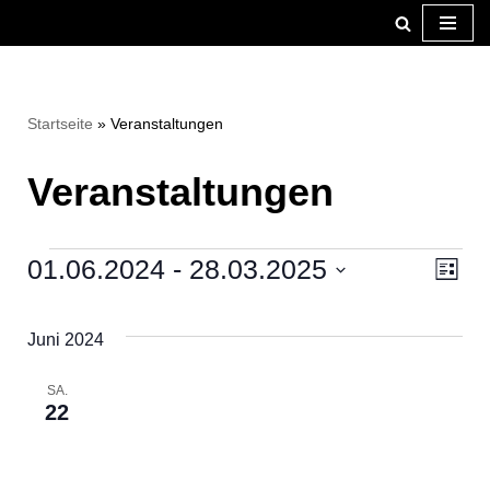
Zum
Inhalt
springen
Startseite
»
Veranstaltungen
Veranstaltungen
01.06.2024
 - 
28.03.2025
Ansi
Ver
Liste
Datum
Ans
Navi
wählen.
Nav
Juni 2024
SA.
22