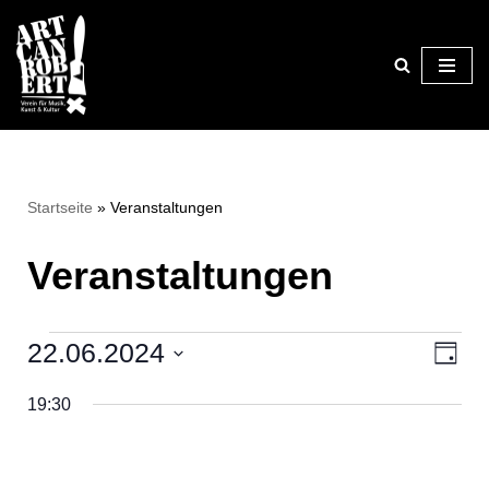
Zum
Inhalt
springen
Startseite
»
Veranstaltungen
Veranstaltungen
22.06.2024
Ansi
Ver
Tag
Datum
Ans
Navi
19:30
wählen.
Nav