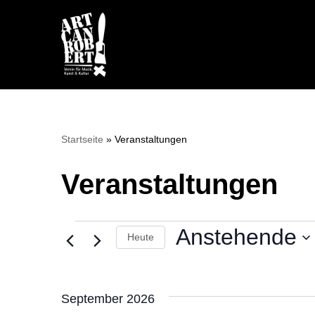
Zum
Inhalt
springen
Startseite
»
Veranstaltungen
Veranstaltungen
Anstehende
Heute
Datum
wählen.
September 2026