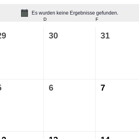
Es wurden keine Ergebnisse gefunden.
Hinweis
D
F
0
0
0
29
30
31
gen,
Veranstaltungen,
Veranstaltungen,
Veranstal
0
0
0
5
6
7
gen,
Veranstaltungen,
Veranstaltungen,
Veranstal