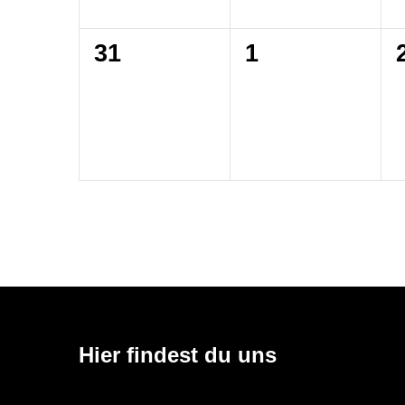
0
0
31
1
Veranstaltungen,
Veranstaltun
Hier findest du uns