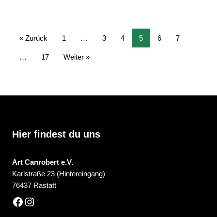
« Zurück
1
…
3
4
5
6
7
…
17
Weiter »
Hier findest du uns
Art Canrobert e.V.
Karlstraße 23 (Hintereingang)
76437 Rastatt