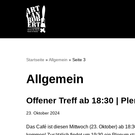
Zum
Inhalt
springen
Startseite
»
Allgemein
»
Seite 3
Allgemein
Offener Treff ab 18:30 | P
23. Oktober 2024
Das Café ist diesen Mittwoch (23. Oktober) ab 18:30
kommen! Zusätzlich findet um 19:30 ein Plenum sta