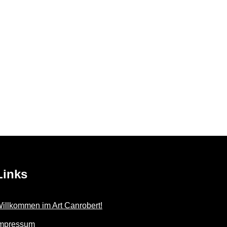
Links
illkommen im Art Canrobert!
mpressum