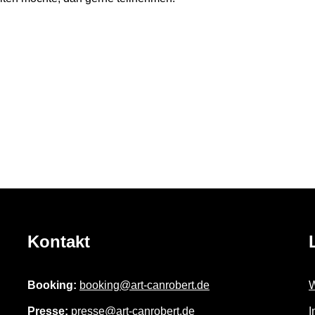
Kontakt
Booking:
booking@art-canrobert.de
W
Presse:
presse@art-canrobert.de
I