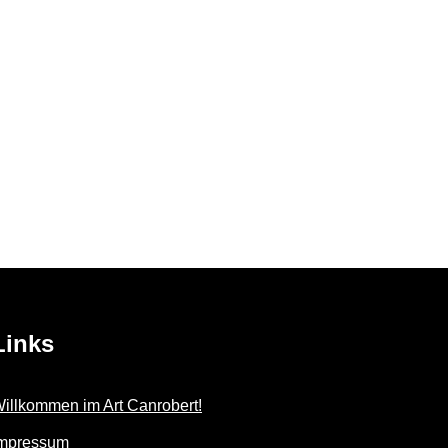
Links
illkommen im Art Canrobert!
mpressum