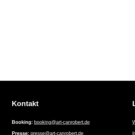
Kontakt
Booking:
booking@art-canrobert.de
W
Presse:
presse@art-canrobert.de
I