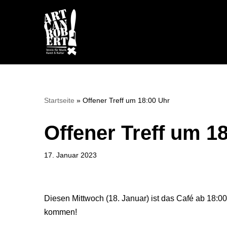
Zum
Inhalt
springen
Startseite
»
Offener Treff um 18:00 Uhr
Offener Treff um 1
17. Januar 2023
Diesen Mittwoch (18. Januar) ist das Café ab 18:00 
kommen!