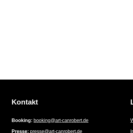
Kontakt
Booking:
booking@art-canrobert.de
W
Presse:
presse@art-canrobert.de
I