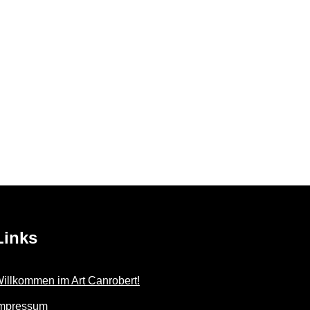
Links
illkommen im Art Canrobert!
mpressum