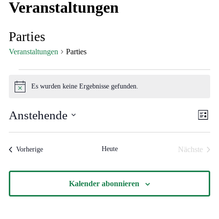
Veranstaltungen
Parties
Veranstaltungen
Parties
Veranstaltungen
Es wurden keine Ergebnisse gefunden.
Hinweis
Ansi
Vera
Anstehende
Liste
Ansi
Navi
Datum
Navi
wählen.
Heute
Nächste
Veranstaltungen
Vorherige
Veransta
Kalender abonnieren