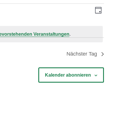
Ansichte
Veransta
Tag
Navigati
Ansichte
Navigati
evorstehenden Veranstaltungen
.
Nächster Tag
Kalender abonnieren