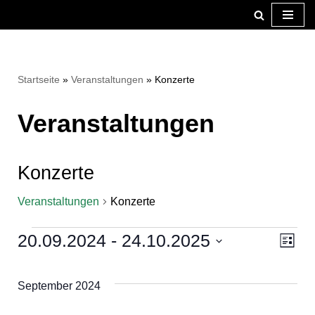
Zum
Inhalt
springen
Startseite
»
Veranstaltungen
»
Konzerte
Veranstaltungen
Konzerte
Veranstaltungen
Konzerte
20.09.2024
 - 
24.10.2025
Ansi
Ver
Liste
Datum
Ans
Navi
wählen.
Nav
September 2024