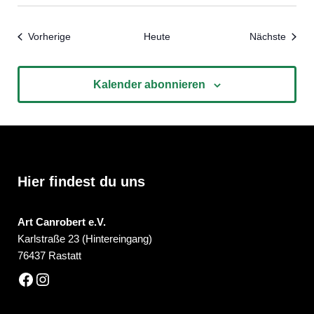
Veranstaltungen
Veran
Vorherige
Heute
Nächste
Kalender abonnieren
Hier findest du uns
Art Canrobert e.V.
Karlstraße 23 (Hintereingang)
76437 Rastatt