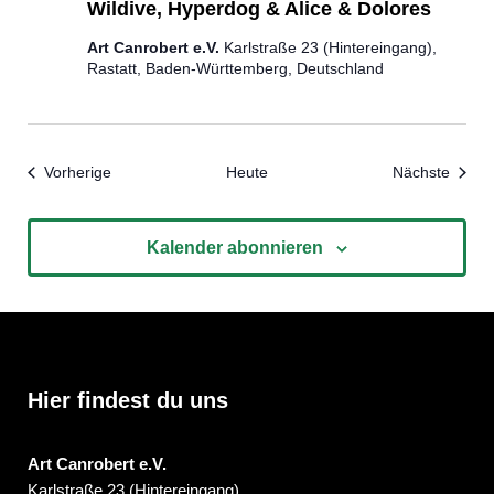
Wildive, Hyperdog & Alice & Dolores
Art Canrobert e.V.
Karlstraße 23 (Hintereingang),
Rastatt, Baden-Württemberg, Deutschland
Veranstaltungen
Veran
Vorherige
Heute
Nächste
Kalender abonnieren
Hier findest du uns
Art Canrobert e.V.
Karlstraße 23 (Hintereingang)