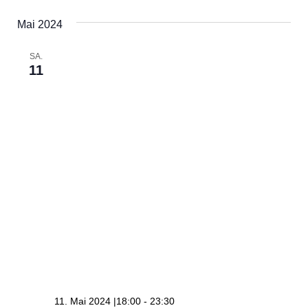
Datum
Ans
Navi
wählen.
Nav
Mai 2024
SA.
11
11. Mai 2024 |18:00
-
23:30