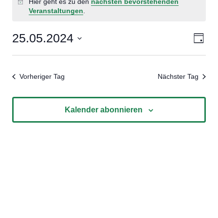
Hier geht es zu den
nächsten bevorstehenden
Hinweis
Veranstaltungen
.
25.05.2024
Ansi
Ver
Tag
Datum
Ans
Navi
wählen.
Nav
Vorheriger Tag
Nächster Tag
Kalender abonnieren